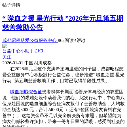
帖子详情
“ 噬血之援 星光行动 ”2026年元旦第五期
慈善救助公告
成都昭程慈爱公益服务中心
862阅读
4评论
公益中心小助手
LV.3
关注
2026-01-01
中国四川成都
在2026年元旦这个充满希望与温暖的日子里，成都昭程慈
爱公益服务中心积极践行公益使命，稳步推进“ 噬血之援 星光
行动 ”第五期慈善救助工作，目前已取得阶段性成果。
噬血细胞综合征
患者群体长期面临着身体与经济的双重困
境，他们的艰难处境牵动着我们的心。此次行动中，中心向八
位身处困境的噬血细胞综合征病友拨付了慈善救助金，人均救
助金额达3000元，合计24000元（ 还有7位困境病友资料在完
善中 ）。这笔资金虽不足以完全解决所有难题，但希望能为
病友们减轻些许负担，带来一份冬日里的温暖，感受到社会的