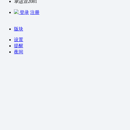
幸运豆
2081
登录
注册
版块
设置
提醒
夜间