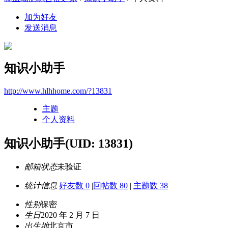
加为好友
发送消息
知识小助手
http://www.hlhhome.com/?13831
主题
个人资料
知识小助手
(UID: 13831)
邮箱状态
未验证
统计信息
好友数 0
|
回帖数 80
|
主题数 38
性别
保密
生日
2020 年 2 月 7 日
出生地
北京市