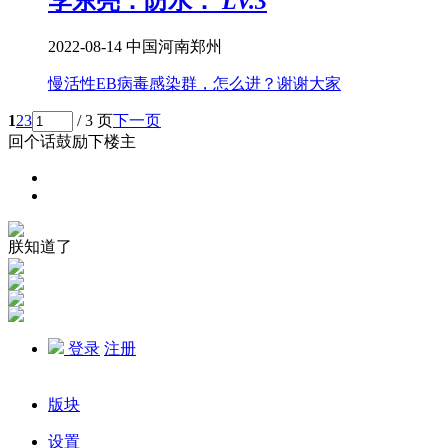
李东亮：防水：
LV.3
2022-08-14
中国河南郑州
慢活性EB病毒感染群，怎么进？谢谢大家
1
2
3
/ 3 页
下一页
回个话鼓励下楼主
朕知道了
登录
注册
版块
设置