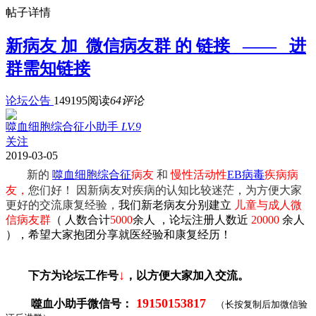
帖子详情
新病友 加 微信病友群 的 链接 —— 进
群需知链接
论坛公告
149195阅读
64评论
噬血细胞综合征小助手
LV.9
关注
2019-03-05
新的
噬血细胞综合征
病友
和
慢性活动性
EB病毒
疾病病
友，
您们好！ 因新病友对疾病的认知比较迷茫，为方便大家
更好的交流康复经验，
我们新老病友分别建立
儿童与成人微
信病友群
（ 人数合计
5000
余人 ，论坛注册人数近
20000
余人
），希望大家抱团
分享就医经验和康复经历！
↓
下方为论坛工作号
，以方便大家加入交流。
19150153817
噬血小助手微信号：
（长按复制后加微信验