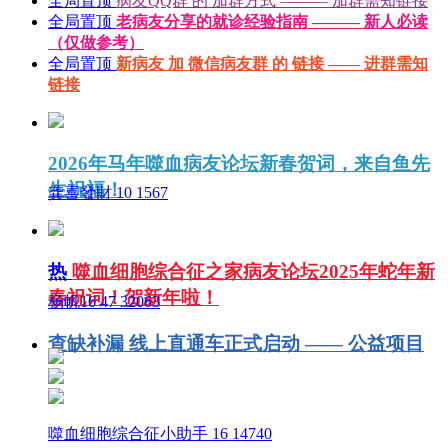
全局置顶
病友QQ群 的 加群方式 ——— 加群需知链接
全局置顶
老病友分享的就诊经验指南 ——— 新人必读
（仅做参考）
全局置顶
新病友 加 微信病友群 的 链接 —— 进群需知
链接
2026年马年噬血病友论坛新春贺词，来自鱼先
生祝福！
龚喜發財
10
1567
热
噬血细胞综合征之家病友论坛2025年蛇年新
春祝词！贺新年啦！
杨帆16
47
32063
查缺补漏 线上直通车正式启动 —— 公益项目
噬血细胞综合征小助手
16
14740