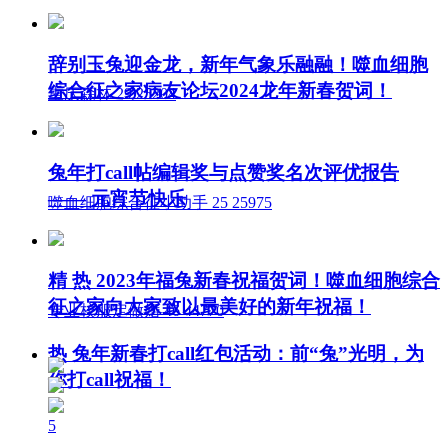
辞别玉兔迎金龙，新年气象乐融融！噬血细胞
综合征之家病友论坛2024龙年新春贺词！
重庆森林
29
25204
兔年打call帖编辑奖与点赞奖名次评优报告
—— 元宵节快乐
噬血细胞综合征小助手
25
25975
精
热
2023年福兔新春祝福贺词！噬血细胞综合
征之家向大家致以最美好的新年祝福！
专业校服定做婚
46
44770
热
兔年新春打call红包活动：前“兔”光明，为
你打call祝福！
5