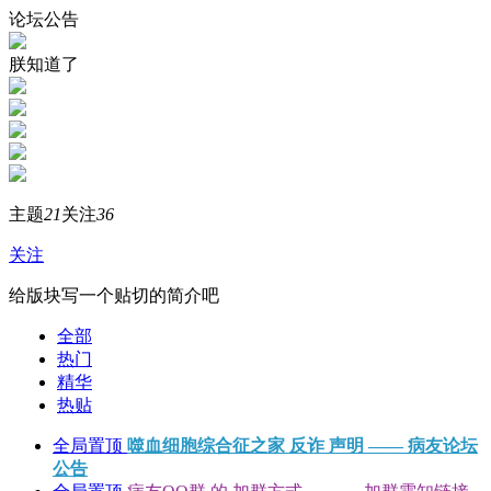
论坛公告
朕知道了
主题
21
关注
36
关注
给版块写一个贴切的简介吧
全部
热门
精华
热贴
全局置顶
噬血细胞综合征之家 反诈 声明 —— 病友论坛
公告