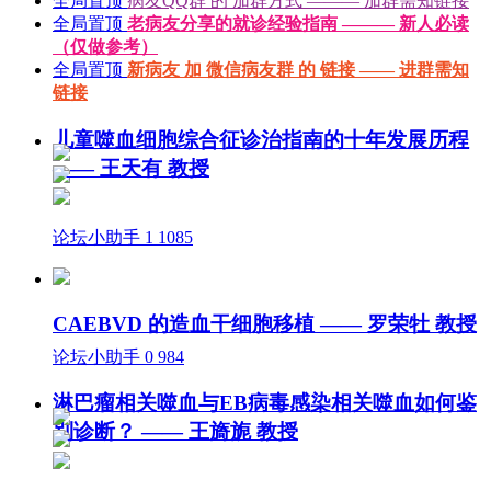
全局置顶
病友QQ群 的 加群方式 ——— 加群需知链接
全局置顶
老病友分享的就诊经验指南 ——— 新人必读
（仅做参考）
全局置顶
新病友 加 微信病友群 的 链接 —— 进群需知
链接
儿童噬血细胞综合征诊治指南的十年发展历程
—— 王天有 教授
论坛小助手
1
1085
CAEBVD 的造血干细胞移植 —— 罗荣牡 教授
论坛小助手
0
984
淋巴瘤相关噬血与EB病毒感染相关噬血如何鉴
别诊断？ —— 王旖旎 教授