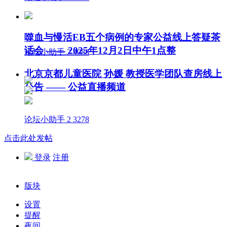
噬血与慢活EB五个病例的专家公益线上答疑茶
话会 —— 2025年12月2日中午1点整
论坛小助手
2
4088
北京京都儿童医院 孙媛 教授医学团队查房线上
公告 —— 公益直播频道
论坛小助手
2
3278
点击此处发帖
登录
注册
版块
设置
提醒
夜间