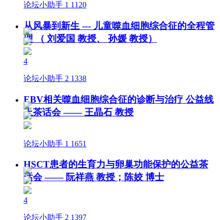
论坛小助手
1
1120
从风暴到新生 --- 儿童噬血细胞综合征的全程管
理 （ 刘爱国 教授、 孙媛 教授）
4
论坛小助手
2
1338
EBV相关噬血细胞综合征的诊断与治疗 公益线
上茶话会 —— 王晶石 教授
论坛小助手
1
1651
HSCT患者的生育力与卵巢功能保护的公益茶
话会 —— 阮祥燕 教授；陈姣 博士
4
论坛小助手
2
1397