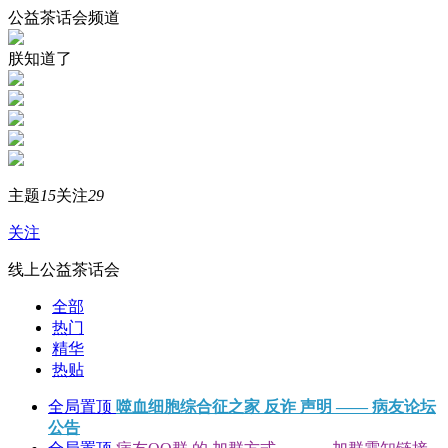
公益茶话会频道
朕知道了
主题
15
关注
29
关注
线上公益茶话会
全部
热门
精华
热贴
全局置顶
噬血细胞综合征之家 反诈 声明 —— 病友论坛
公告