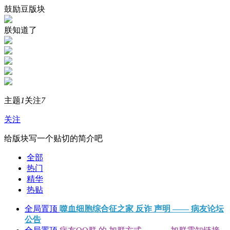
鼓励豆版块
朕知道了
主题
1
关注
7
关注
给版块写一个贴切的简介吧
全部
热门
精华
热贴
全局置顶
噬血细胞综合征之家 反诈 声明 —— 病友论坛
公告