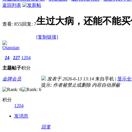
返回列表
生过大病，还能不能买
查看:
855
|
回复:
7
[复制链接]
Qianqian
24
227
1204
主题
帖子
积分
金牌会员
发表于 2026-6-13 13:14
来自手机
|
显示全
提示:
作者被禁止或删除 内容自动屏蔽
积分
1204
发消息
回复