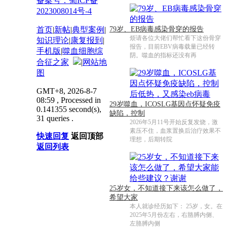
备案号：蜀ICP备
2023008014号-4
首页
|
新帖
|
典型案例
|
79岁、EB病毒感染骨穿的报告
烦请各位大佬们帮忙看下这份骨穿
知识理论
|
康复报到
|
报告，目前EBV病毒载量已经转
手机版
|
噬血细胞综
阴。噬血的指标还没有再
合征之家
|
网站地
图
GMT+8, 2026-8-7
08:59
, Processed in
29岁噬血，ICOSLG基因点怀疑免疫
0.141355 second(s),
缺陷，控制
31 queries .
2026年5月11号开始反复发烧，激
素压不住，血浆置换后治疗效果不
快速回复
返回顶部
理想，后期转院
返回列表
25岁女，不知道接下来该怎么做了，
希望大家
本人就诊经历如下： 25岁，女。在
2025年5月份左右，右胳膊内侧、
左胳膊内侧