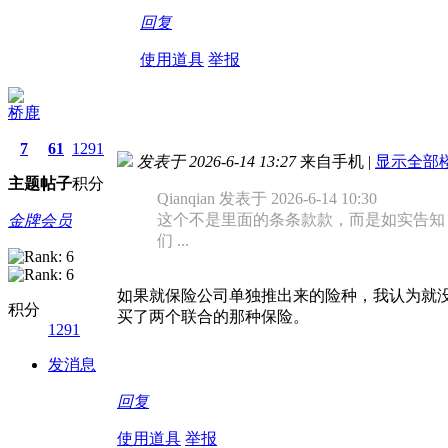
回复
使用道具
举报
桥鹿
7
61
1291
发表于 2026-6-14 13:27
来自手机
|
显示全部
主题
帖子
积分
Qianqian 发表于 2026-6-14 10:30
这个不是里面的条条款款，而是如实告知
金牌会员
们 ...
如果就保险公司单独推出来的险种，我认为就
积分
买了两个联合的那种保险。
1291
发消息
回复
使用道具
举报