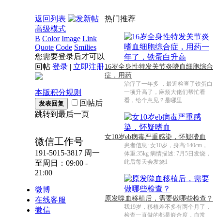
返回列表
热门推荐
高级模式
B
Color
Image
Link
Quote
Code
Smilies
您需要登录后才可以
回帖
登录
|
立即注册
16岁全身性特发关节炎嗜血细胞综合
症，用药
治疗了一年多 ，最近检查了铁蛋白
本版积分规则
一项升高了，麻烦大佬们帮忙看
看，给个意见？是哪里
回帖后
发表回复
跳转到最后一页
女10岁eb病毒严重感染，怀疑嗜血
微信工作号
患者信息: 女10岁，身高:140cm，
191-5015-3817
周一
体重:35kg 病情描述: 7月5日发烧，
此后每天会发烧1
至周日：09:00 -
21:00
微博
原发噬血移植后，需要做哪些检查？
在线客服
我19岁，移植差不多有两个月了，
微信
检查一直做的都是嵌合度，血常