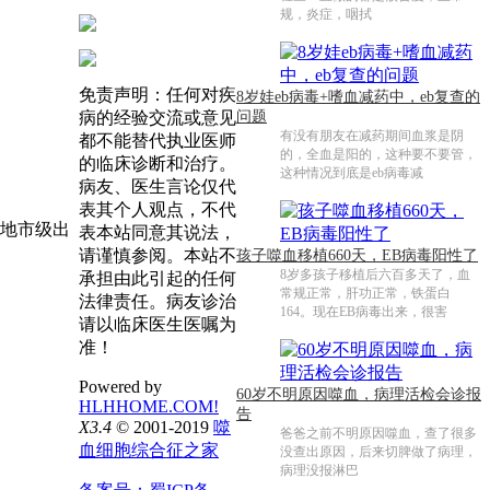
规，炎症，咽拭
免责声明：任何对疾
8岁娃eb病毒+嗜血减药中，eb复查的
病的经验交流或意见
问题
有没有朋友在减药期间血浆是阴
都不能替代执业医师
的，全血是阳的，这种要不要管，
的临床诊断和治疗。
这种情况到底是eb病毒减
病友、医生言论仅代
表其个人观点，不代
地市级出
表本站同意其说法，
请谨慎参阅。本站不
孩子噬血移植660天，EB病毒阳性了
8岁多孩子移植后六百多天了，血
承担由此引起的任何
常规正常，肝功正常，铁蛋白
法律责任。病友诊治
164。现在EB病毒出来，很害
请以临床医生医嘱为
准！
Powered by
60岁不明原因噬血，病理活检会诊报
HLHHOME.COM!
告
X3.4
© 2001-2019
噬
爸爸之前不明原因噬血，查了很多
血细胞综合征之家
没查出原因，后来切脾做了病理，
病理没报淋巴