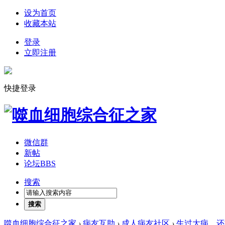
设为首页
收藏本站
登录
立即注册
快捷登录
微信群
新帖
论坛
BBS
搜索
搜索
噬血细胞综合征之家
›
病友互助
›
成人病友社区
›
生过大病，还