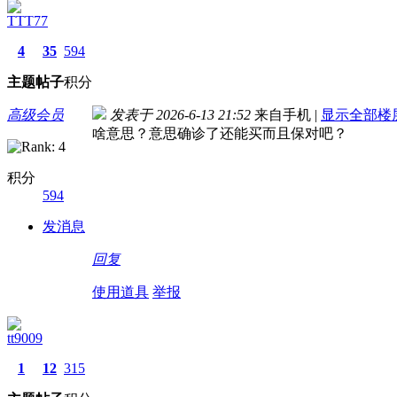
TTT77
4
35
594
主题
帖子
积分
高级会员
发表于 2026-6-13 21:52
来自手机
|
显示全部楼
啥意思？意思确诊了还能买而且保对吧？
积分
594
发消息
回复
使用道具
举报
tt9009
1
12
315