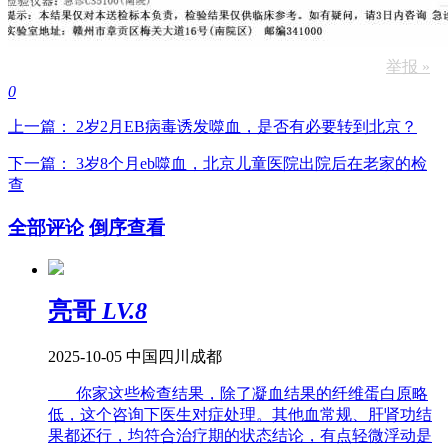
举报 »
0
上一篇： 2岁2月EB病毒诱发噬血，是否有必要转到北京？
下一篇： 3岁8个月eb噬血，北京儿童医院出院后在老家的检
查
全部评论
倒序查看
亮哥
LV.8
2025-10-05
中国四川成都
你家这些检查结果，除了凝血结果的纤维蛋白原略
低，这个咨询下医生对症处理。其他血常规、肝肾功结
果都还行，均符合治疗期的状态结论，有点轻微浮动是