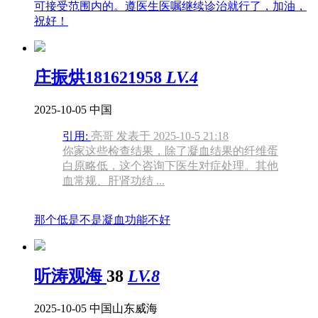
可接受范围内的。遵医生医嘱继续诊治就行了，加油，
祝好！
庄振烘181621958
LV.4
2025-10-05
中国
引用:
亮哥 发表于 2025-10-5 21:18
你家这些检查结果，除了凝血结果的纤维蛋
白原略低，这个咨询下医生对症处理。其他
血常规、肝肾功结 ...
那个低是不是凝血功能不好
听涛观海
38
LV.8
2025-10-05
中国山东威海