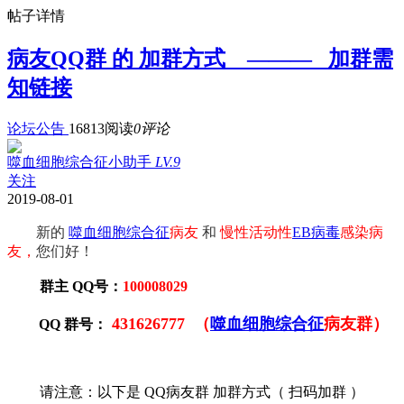
帖子详情
病友QQ群 的 加群方式 ——— 加群需
知链接
论坛公告
16813阅读
0评论
噬血细胞综合征小助手
LV.9
关注
2019-08-01
新的
噬血细胞综合征
病友
和
慢性活动性
EB病毒
感染病
友，
您们好！
群主 QQ号：
100008029
431626777 （
噬血细胞综合征
病友群）
QQ 群号：
请注意：以下是 QQ病友群 加群方式（ 扫码加群 ）