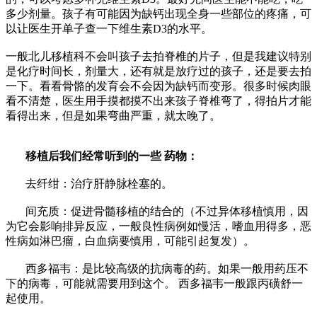
多少剂量。孩子有可能因为缺钙出现全身一些部位的疼痛，可
以让医生开单子查一下维生素D3的水平。
一般北儿移植科不会叫孩子去拍脊椎的片子，但是我建议特别
是化疗时间长，剂量大，还有就是放疗过的孩子，还是要去拍
一下。看看骨骼的发育会不会因为缺钙而变形。很多时候肉眼
看不清楚，医生用手摸都摸不出来孩子脊椎弯了，得拍片才能
看得出来，但是如果弯曲严重，就太晚了。
移植后我们经常听到的一些 药物：
去纤绀：治疗肝静脉栓塞的。
间充质：促进骨髓移植的结合的（不过异体移植慎用，因
为它会影响排异反应，一般良性病例如慢活，嗜血用得多，恶
性病如淋巴瘤，白血病要慎用，可能引起复发）。
西多福韦：是比较高级的抗病毒的药。如果一般用药压不
下的病毒，可能就需要用到这个。 西多福韦一般跟丙磺舒一
起使用。