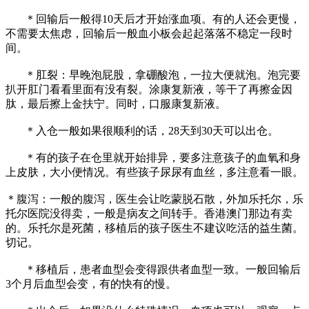
＊回输后一般得10天后才开始涨血项。有的人还会更慢，
不需要太焦虑，回输后一般血小板会起起落落不稳定一段时
间。
＊肛裂：早晚泡屁股，拿硼酸泡，一拉大便就泡。泡完要
扒开肛门看看里面有没有裂。涂康复新液，等干了再擦金因
肽，最后擦上金扶宁。同时，口服康复新液。
＊入仓一般如果很顺利的话，28天到30天可以出仓。
＊有的孩子在仓里就开始排异，要多注意孩子的血氧和身
上皮肤，大小便情况。有些孩子尿尿有血丝，多注意看一眼。
＊腹泻：一般的腹泻，医生会让吃蒙脱石散，外加乐托尔，乐
托尔医院没得卖，一般是病友之间转手。香港澳门那边有卖
的。乐托尔是死菌，移植后的孩子医生不建议吃活的益生菌。
切记。
＊移植后，患者血型会变得跟供者血型一致。一般回输后
3个月后血型会变，有的快有的慢。