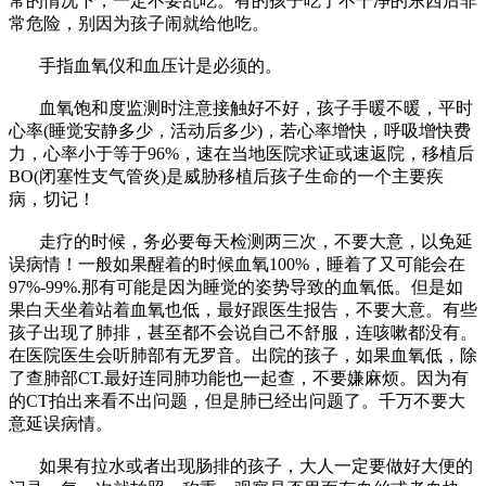
常的情况下，一定不要乱吃。有的孩子吃了不干净的东西后非
常危险，别因为孩子闹就给他吃。
手指血氧仪和血压计是必须的。
血氧饱和度监测时注意接触好不好，孩子手暖不暖，平时
心率(睡觉安静多少，活动后多少)，若心率增快，呼吸增快费
力，心率小于等于96%，速在当地医院求证或速返院，移植后
BO(闭塞性支气管炎)是威胁移植后孩子生命的一个主要疾
病，切记！
走疗的时候，务必要每天检测两三次，不要大意，以免延
误病情！一般如果醒着的时候血氧100%，睡着了又可能会在
97%-99%.那有可能是因为睡觉的姿势导致的血氧低。但是如
果白天坐着站着血氧也低，最好跟医生报告，不要大意。有些
孩子出现了肺排，甚至都不会说自己不舒服，连咳嗽都没有。
在医院医生会听肺部有无罗音。出院的孩子，如果血氧低，除
了查肺部CT.最好连同肺功能也一起查，不要嫌麻烦。因为有
的CT拍出来看不出问题，但是肺已经出问题了。千万不要大
意延误病情。
如果有拉水或者出现肠排的孩子，大人一定要做好大便的