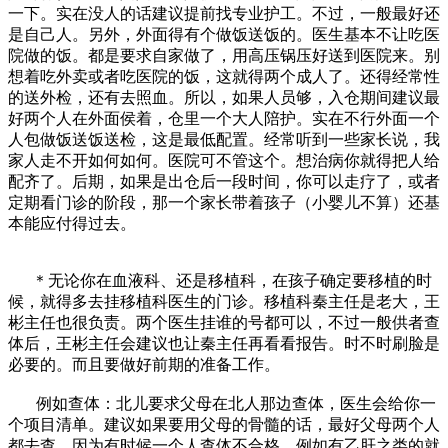
一下。实在没人的话建议提前找专业护工。不过，一般最好还
是自己人。另外，外面得有个做饭送饭的。医生基本不让吃医
院做的饭。都是要求自家做了，用高压锅压好送到医院来。别
想着吃外卖或者吃医院的饭，这就得两个成人了。还得经常性
的送外检，还有去照血。所以，如果人员够，入仓期间建议最
好两个人在外面侯着，仓里一个大人陪护。实在不行外面一个
人包做饭送饭送检，这是最低配置。经常听到一些家长说，我
家人走不开如何如何。医院可不管这个。想治病你就得把人给
配齐了。后期，如果是出仓后一段时间，你可以走疗了，或者
定期看门诊的阶段，那一个家长带着孩子（小婴儿不算）还基
本能应付得过去。
＊无论你在血液科、还是移植科，在孩子确定要移植的时
候，就得多去挂移植科医生的门诊。移植科秦主任是老大，王
彬主任也很负责。两个医生挂谁的号都可以，不过一般供者查
体后，王彬主任会建议也让秦主任再看看报告。时不时刷脸是
必要的。而且要做好前期的准备工作。
例如查体：北儿要求父母在北人那边查体，医生会给你一
个项目清单。建议如果要用父母的骨髓的话，最好父母两个人
都去查。因为有时候一个人查体不合格，例如有乙肝之类的就