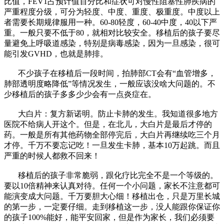
比值，FEV1占预计值百分比和症状可对慢性阻塞性肺疾病的
严重程度分级，可分为轻度、中度、重度、极重度。中度以上
者需要长期规律服用一种。60-80轻度，60-40中度，40以下严
重。一般只要不低于80，就相对比较安全。移植后的孩子要尽
量避免上呼吸道感染，特别是病毒感染，因为一旦感染，很可
能引发GVHD，也就是肺排。
不少孩子在移植后一段时间，拍肺部CT会有“血管增多，
肺部透明度略降低”等情况发生，一般应该没啥大问题的。不
少移植后的孩子多多少少会有一点炎症在。
大白片：复方新诺明。防止卡肺的发生。我知道很多地方
医院不给病人开这个。但是，在北儿，大白片是最后才停的
药。一般是所有其他药物全部停完后，大白片再继续吃三个月
才停。千万不要忘记吃！一旦发生卡肺，基本10万起跳。而且
严重的时候人都救不回来！
移植后的孩子非常脆弱，跟化疗比完全不是一个等级的。
要以10倍精神来认真对待。任何一个小问题，家长不注意都可
能演变成大问题。千万要胆大心细！移植出仓，只是万里长城
的第一步，一定要仔细。走到移植这一步，没人能跟你保证你
的孩子100%能好，能平安回家，但是作为家长，我们必须要