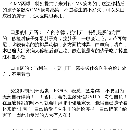
CMV丙球：特别提纯了来对付CMV病毒的，这边移植后
的孩子多数有CMV病毒感染。不过容生的不好买，可以买山
东出的牌子。北人医院也再用。
口服的排异药：1.布的奈德，抗排异，特别是肠道方面
的。移植后孩子如果肚子疼，拉肚子，一般会让吃。2.芦可替
尼，比较有名的抗排异药物，多方面抗排异，白血病，嗜血，
淋巴瘤大部分病人移植后都让吃。缺点就是有的孩子吃了掉血
红和血小板。
白血病的：马利兰，司莫司丁，需要买什么医生会给开处
方，不用着急
免疫抑制剂(环孢素、FK506、骁悉、激素)等，不要因为
无药自行停药！！！否则，会发生致死性GVHD，责任自负！
在血液科我们时不时就会听到哪个傻逼家长，觉得自己孩子看
起来挺“正常”，自己偷偷把医生开的药给停掉，自己把孩子给
害了，因此而复发的人大有人在！