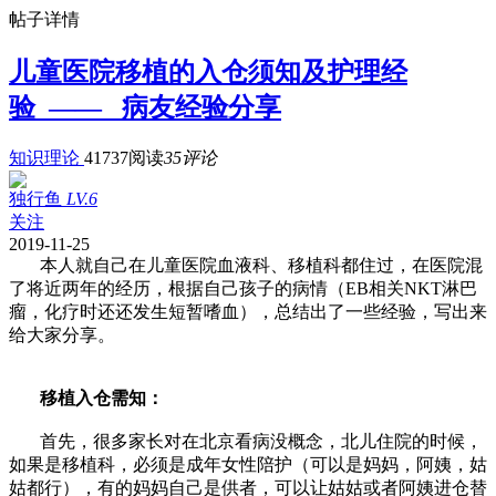
帖子详情
儿童医院移植的入仓须知及护理经
验 —— 病友经验分享
知识理论
41737阅读
35评论
独行鱼
LV.6
关注
2019-11-25
本人就自己在儿童医院血液科、移植科都住过，在医院混
了将近两年的经历，根据自己孩子的病情（EB相关NKT淋巴
瘤，化疗时还还发生短暂嗜血），总结出了一些经验，写出来
给大家分享。
移植入仓需知：
首先，很多家长对在北京看病没概念，北儿住院的时候，
如果是移植科，必须是成年女性陪护（可以是妈妈，阿姨，姑
姑都行），有的妈妈自己是供者，可以让姑姑或者阿姨进仓替