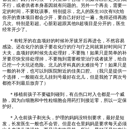
不行，或者供者本身基因就有问题的。另外一个再去，需要一
定的时间，不要耽误事。特别提示，北人的医生10次有9次给
你开的查体项目都会少开，要自己好好过一遍，免得还得再跑
几次。特别是彩超。心脏彩超跟其他B超项目是分开的，医生
经常开少了。
＊有蛀牙的在血项好的时候补牙拔牙后再进仓，不然容易
感染。还在化疗的孩子要在化疗的疗与疗之间就算好时间问了
大夫，血项好的时候先去处理好，不要拖！如果只是简单的补
牙要尽快安排处理掉，不要拖到需要根管治疗或者拔牙，给自
己挖一个大坑还危险。北儿的牙科真的太难挂号了！如果只是
一般的补牙，也可以到医院附近的佳美口腔。（我只是提供一
个选择，一般能在北儿挂到号最好在北儿，但是我抢了两次号
都抢不到最后放弃了）
＊移植前孩子不要磕到碰到，有点伤口对入仓都是一个威
胁，因为白细胞和中性粒细胞会用药打到接近零，所以一定保
护好。
＊入仓前孩子剃光头，护理的妈妈没特别要求，最好是短
发，长发医生一般也不会管。但是在仓里妈妈是要求每天必须