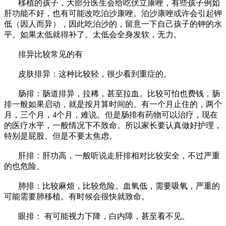
移植的孩子，大部分医生会给吃伏立康唑，有些孩子例如
肝功能不好，也有可能改吃泊沙康唑。泊沙康唑或许会引起钾
低（因人而异），因此吃泊沙的，留意一下自己孩子的钾的水
平。如果太低就得补了。太低会全身发软，无力。
排异比较常见的有
皮肤排异：这种比较轻，很少看到重症的。
肠排：肠道排异，拉稀，甚至拉血。比较可怕也费钱，肠
排一般如果启动，就是按月算时间的。有一个月止住的，两个
月，三个月，4个月，难说。但是肠排有药物可以治疗，现在
的医疗水平，一般情况下不致命。所以家长要认真做好护理，
特别是屁股。但是不要太焦虑。
肝排：肝功高，一般听说走肝排相对比较安全，不过严重
的也危险。
肺排：比较麻烦，比较危险。血氧低，需要吸氧，严重的
可能需要肺移植。有时候会很快就致命。
眼排： 有可能视力下降，白内障，甚至看不见。