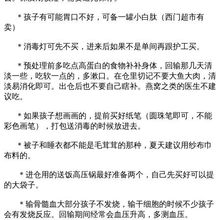
＊孩子有可能胃口不好，可备一罐小白肽（西门超市有
卖）
＊消毒灯可先不买，进来后如果不是单间再跟护工买。
＊预处理前多吃点高蛋白的食物补补身体，回输那几天清
淡一些，吃软一点的，多漱口。在仓里切记不要大鱼大肉，清
淡易消化即可。出仓后也不要自己瞎补。燕窝之类的医生不建
议吃。
＊如果孩子想画画的，提前买好纸笔（圆珠笔即可，不能
彩色画笔），打包送消毒的时候放进去。
＊被子和睡衣都不能是毛茸茸的那种，夏天建议用纱布巾
布料的。
＊进仓用的送饭高压锅最好准备两个，自己先买好可以提
的大袋子。
＊输骨髓血大部分孩子不发烧，输干细胞的时候不少孩子
会有发烧反应。回输期间经常会血压升高，多测血压。