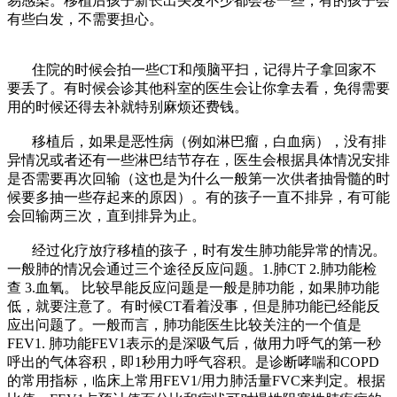
易感染。移植后孩子新长出头发不少都会卷一些，有的孩子会
有些白发，不需要担心。
住院的时候会拍一些CT和颅脑平扫，记得片子拿回家不
要丢了。有时候会诊其他科室的医生会让你拿去看，免得需要
用的时候还得去补就特别麻烦还费钱。
移植后，如果是恶性病（例如淋巴瘤，白血病），没有排
异情况或者还有一些淋巴结节存在，医生会根据具体情况安排
是否需要再次回输（这也是为什么一般第一次供者抽骨髓的时
候要多抽一些存起来的原因）。有的孩子一直不排异，有可能
会回输两三次，直到排异为止。
经过化疗放疗移植的孩子，时有发生肺功能异常的情况。
一般肺的情况会通过三个途径反应问题。1.肺CT 2.肺功能检
查 3.血氧。 比较早能反应问题是一般是肺功能，如果肺功能
低，就要注意了。有时候CT看着没事，但是肺功能已经能反
应出问题了。一般而言，肺功能医生比较关注的一个值是
FEV1. 肺功能FEV1表示的是深吸气后，做用力呼气的第一秒
呼出的气体容积，即1秒用力呼气容积。是诊断哮喘和COPD
的常用指标，临床上常用FEV1/用力肺活量FVC来判定。根据